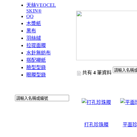
天絲VEOCEL
SKIN®
QQ
木漿紙
黑布
羽絲絨
拉提面膜
水針無紡布
搭配襯紙
臉型型錄
共有
4
筆資料
眼膜型錄
打孔珍珠膜
平面