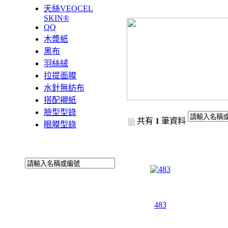
天絲VEOCEL
SKIN®
QQ
木漿紙
黑布
羽絲絨
拉提面膜
水針無紡布
搭配襯紙
臉型型錄
共有
1
筆資料
眼膜型錄
483