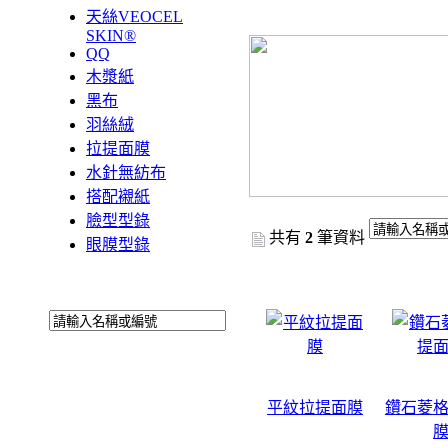
天絲VEOCEL
SKIN®
QQ
木漿紙
黑布
羽絲絨
拉提面膜
水針無紡布
搭配襯紙
臉型型錄
共有
2
筆資料
眼膜型錄
平紋拉提面膜
鑽石菱